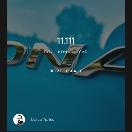
11.111
CO₂
KONA
ECAR
JETZT LESEN
Marco Tralles