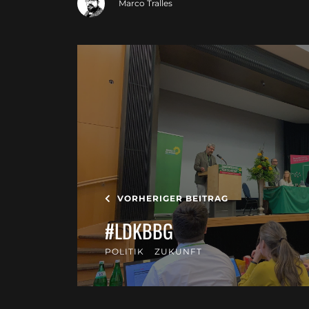
Marco Tralles
VORHERIGER BEITRAG
#LDKBBG
POLITIK
ZUKUNFT