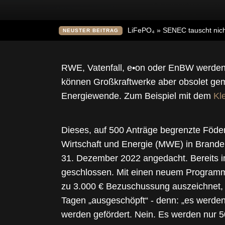
LiFePO₄ » SENEC tauscht nich
NEUSTER BEITRAG
RWE, Vatenfall, e•on oder EnBW werden i
können Großkraftwerke aber obsolet gema
Energiewende. Zum Beispiel mit dem
Kl
Dieses, auf 500 Anträge begrenzte Föde
Wirtschaft und Energie (MWE) in Branden
31. Dezember 2022 angedacht. Bereits
geschlossen. Mit einen neuem Programm, 
zu 3.000 € Bezuschussung auszeichnet, i
Tagen „ausgeschöpft“ - denn: „es werden 
werden gefördert. Nein. Es werden nur 