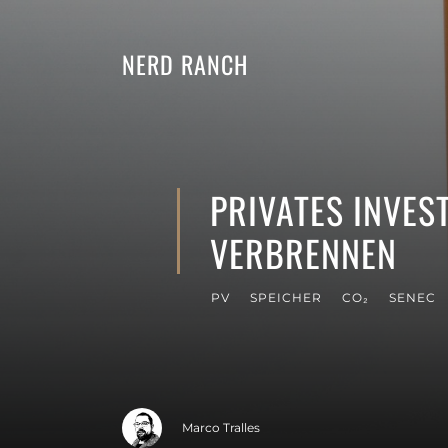
NERD RANCH
PRIVATES INVES
VERBRENNEN
PV
SPEICHER
CO₂
SENEC
Marco Tralles