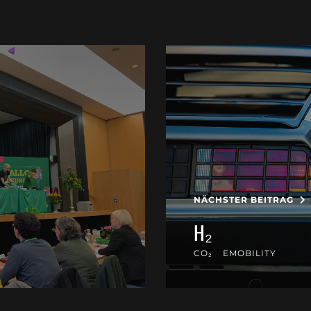
NÄCHSTER BEITRAG
H₂
CO₂
EMOBILITY